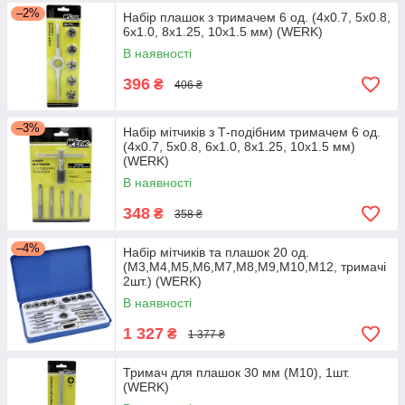
–2%
Набір плашок з тримачем 6 од. (4x0.7, 5x0.8,
6x1.0, 8x1.25, 10x1.5 мм) (WERK)
В наявності
396
₴
406 ₴
–3%
Набір мітчиків з Т-подібним тримачем 6 од.
(4x0.7, 5x0.8, 6x1.0, 8x1.25, 10x1.5 мм)
(WERK)
В наявності
348
₴
358 ₴
–4%
Набір мітчиків та плашок 20 од.
(М3,М4,М5,М6,М7,М8,М9,М10,М12, тримачі
2шт.) (WERK)
В наявності
1 327
₴
1 377 ₴
Тримач для плашок 30 мм (M10), 1шт.
(WERK)