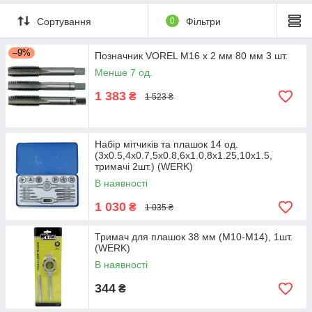
Сортування
0
Фільтри
–9%
Позначник VOREL М16 х 2 мм 80 мм 3 шт.
Менше 7 од.
1 383
₴
1 523 ₴
Набір мітчиків та плашок 14 од.
(3х0.5,4х0.7,5х0.8,6х1.0,8х1.25,10х1.5,
тримачі 2шт.) (WERK)
В наявності
1 030
₴
1 035 ₴
Тримач для плашок 38 мм (M10-M14), 1шт.
(WERK)
В наявності
344
₴