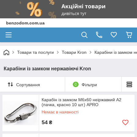
benzodom.com.ua
Товари та послуги
Товари Kron
Карабіни із замком н
Карабіни із замком нержавіючі Kron
Сортування
0
Фільтри
Карабін із замком М6х60 неіржавкий А2
(пачка, красно 10 шт.) APRO
Немає в наявності
54
₴