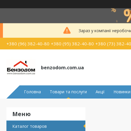
Зараз у компанії неробоч
+380 (96) 382-40-80
+380 (95) 382-40-80
+380 (73) 382-4
benzodom.com.ua
Головна
Товари та послуги
Акції
Новинки
Каталог товаров