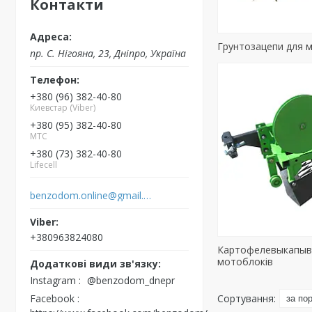
Контакти
Грунтозацепи для 
пр. С. Нігояна, 23, Дніпро, Україна
+380 (96) 382-40-80
Киевстар (Viber)
+380 (95) 382-40-80
MTC
+380 (73) 382-40-80
Lifecell
benzodom.online@gmail.com
+380963824080
Картофелевыкапыв
мотоблоків
Instagram
@benzodom_dnepr
Facebook