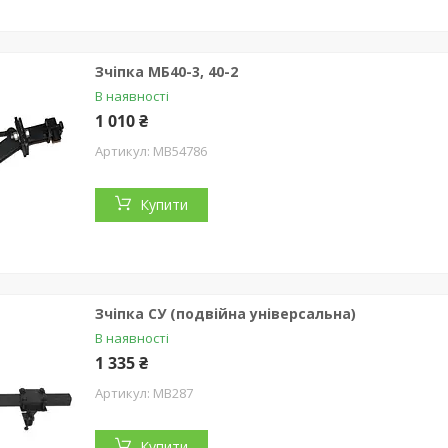
Зчіпка МБ40-3, 40-2
В наявності
1 010 ₴
MB54786
Купити
Зчіпка СУ (подвійна універсальна)
В наявності
1 335 ₴
MB287
Купити