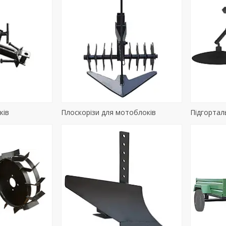
ків
Плоскорізи для мотоблоків
Підгортал