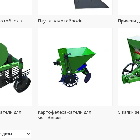
мотоблоків
Плуг для мотоблоків
Причепи д
атели для
Картофелесажатели для
Сівалки з
мотоблоків