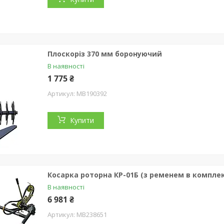
Плоскоріз 370 мм боронуючий
В наявності
1 775 ₴
MB190392
Купити
Косарка роторна КР-01Б (з ременем в комплек
В наявності
6 981 ₴
MB238651