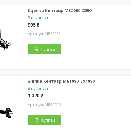
Сцепка Кентавр МБ2060-2090
В наявності
995 ₴
MB39362
Купити
Зчіпка Кентавр МБ1080_LX1090
В наявності
1 020 ₴
MB39956
Купити