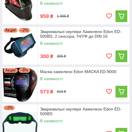
В наявності
959
₴
1 066 ₴
Акція!
–2%
Зварювальні окуляри Хамелеон Edon ED-
500BS, 2 сенсора, ІЧ/УФ до DIN 16
В наявності
300
₴
305 ₴
Акція!
–8%
Маска хамелеон Edon MACKA ED-9000
В наявності
573
₴
624 ₴
–2%
Зварювальні окуляри Хамелеон Edon ED-
500BS
В наявності