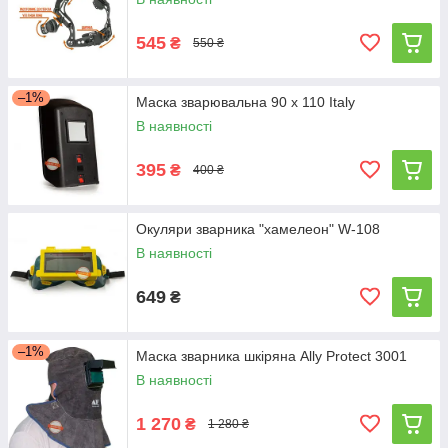
545
₴
550 ₴
–1%
Маска зварювальна 90 х 110 Italy
В наявності
395
₴
400 ₴
Окуляри зварника "хамелеон" W-108
В наявності
649
₴
–1%
Маска зварника шкіряна Ally Protect 3001
В наявності
1 270
₴
1 280 ₴