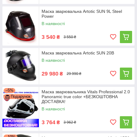
Маска зварювальна Artotic SUN 9L Steel
Power
В наявності
3 540
₴
3 550 ₴
Маска зварювальна Artotic SUN 20B
В наявності
29 980
₴
29 990 ₴
–5%
Маска зварювальника Vitals Professional 2.0
Подарунок
Panoramic true color +БЕЗКОШТОВНА
ДОСТАВКА!
В наявності
3 764
₴
3 962 ₴
–10%