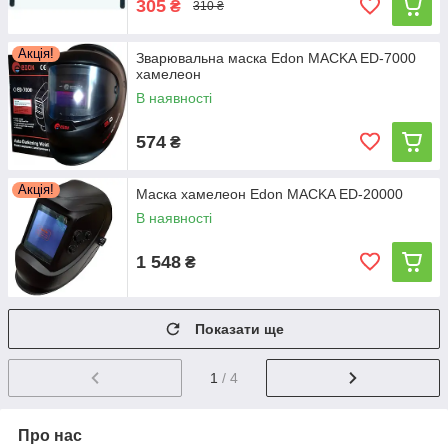
305
₴
310 ₴
Акція!
Зварювальна маска Edon MACKA ED-7000
хамелеон
В наявності
574
₴
Акція!
Маска хамелеон Edon MACKA ED-20000
В наявності
1 548
₴
Показати ще
1
/ 4
Про нас