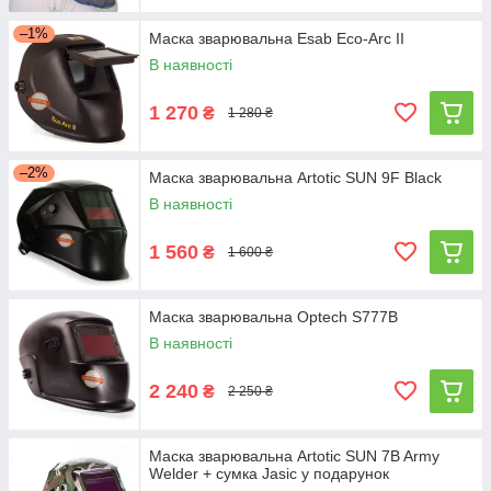
–1%
Маска зварювальна Esab Eco-Arc II
В наявності
1 270
₴
1 280 ₴
–2%
Маска зварювальна Artotic SUN 9F Black
В наявності
1 560
₴
1 600 ₴
Маска зварювальна Optech S777B
В наявності
2 240
₴
2 250 ₴
Маска зварювальна Artotic SUN 7B Army
Welder + сумка Jasic у подарунок