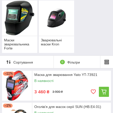
Маски
Зварювальні
зварювальника
маски Kron
Forte
Сортування
0
Фільтри
–11%
Маска для зварювання Yato YT-73921
В наявності
3 460
₴
3 900 ₴
–1%
Оголів’я для масок серії SUN (HB.E4.01)
В наявності