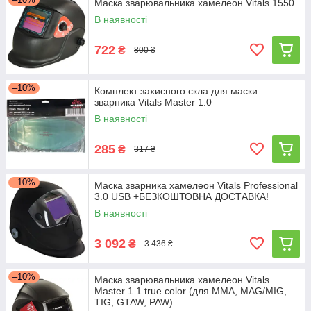
Маска зварювальника хамелеон Vitals 1550
В наявності
722
₴
800 ₴
–10%
Комплект захисного скла для маски
зварника Vitals Master 1.0
В наявності
285
₴
317 ₴
–10%
Маска зварника хамелеон Vitals Professional
3.0 USB +БЕЗКОШТОВНА ДОСТАВКА!
В наявності
3 092
₴
3 436 ₴
–10%
Маска зварювальника хамелеон Vitals
Master 1.1 true color (для ММА, MAG/MIG,
TIG, GTAW, PAW)