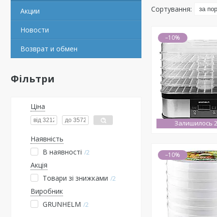
Акции
Новости
–10%
Возврат и обмен
Фільтри
Ціна
Залишилось 2
Наявність
В наявності
2
–10%
Акція
Товари зі знижками
2
Виробник
GRUNHELM
2