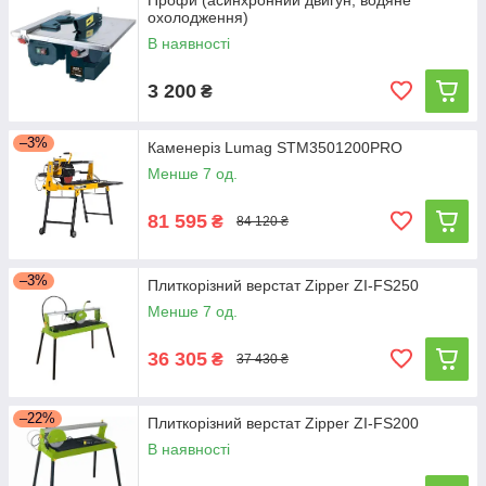
Профи (асинхронний двигун, водяне
охолодження)
В наявності
3 200
₴
–3%
Каменеріз Lumag STM3501200PRO
Менше 7 од.
81 595
₴
84 120 ₴
–3%
Плиткорізний верстат Zipper ZI-FS250
Менше 7 од.
36 305
₴
37 430 ₴
–22%
Плиткорізний верстат Zipper ZI-FS200
В наявності