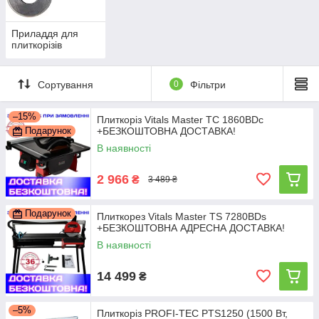
Приладдя для
плиткорізів
Сортування
0
Фільтри
–15%
Плиткоріз Vitals Master TC 1860BDc
Подарунок
+БЕЗКОШТОВНА ДОСТАВКА!
В наявності
2 966
₴
3 489 ₴
Подарунок
Плиткорез Vitals Master TS 7280BDs
+БЕЗКОШТОВНА АДРЕСНА ДОСТАВКА!
В наявності
14 499
₴
–5%
Плиткоріз PROFI-TEC PTS1250 (1500 Вт,