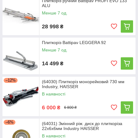
Плиткоріз ручний Battipav PROFI EVO 133
ALU
Менше 7 од.
28 998
₴
Плиткоріз Battipav LEGGERA 92
Менше 7 од.
14 499
₴
–12%
(64030) Плиткоріз монорейковий 730 мм
Industry, HAISSER
В наявності
6 000
₴
6 800 ₴
–6%
(64031) Змінний ріж. диск до плиткоріза
22x6x6мм Industry HAISSER
В наявності