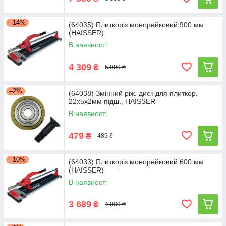
–14%
(64035) Плиткоріз монорейковий 900 мм
(HAISSER)
В наявності
4 309
₴
5 009 ₴
–2%
(64038) Змінний ріж. диск для плиткор.
22x5x2мм підш., HAISSER
В наявності
479
₴
489 ₴
–10%
(64033) Плиткоріз монорейковий 600 мм
(HAISSER)
В наявності
3 689
₴
4 089 ₴