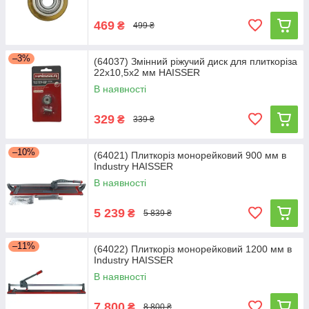
469
₴
499 ₴
–3%
(64037) Змінний ріжучий диск для плиткоріза
22x10,5x2 мм HAISSER
В наявності
329
₴
339 ₴
–10%
(64021) Плиткоріз монорейковий 900 мм в
Industry HAISSER
В наявності
5 239
₴
5 839 ₴
–11%
(64022) Плиткоріз монорейковий 1200 мм в
Industry HAISSER
В наявності
7 800
₴
8 800 ₴