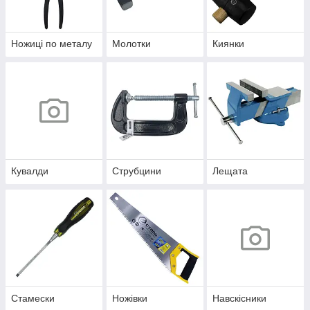
Ножиці по металу
Молотки
Киянки
Кувалди
Струбцини
Лещата
Стамески
Ножівки
Навскісники