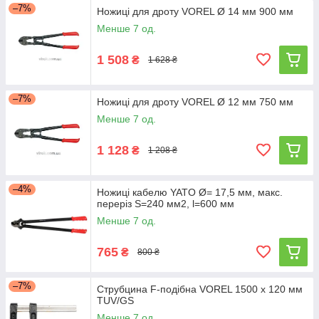
–7%
Ножиці для дроту VOREL Ø 14 мм 900 мм
Менше 7 од.
1 508
₴
1 628 ₴
–7%
Ножиці для дроту VOREL Ø 12 мм 750 мм
Менше 7 од.
1 128
₴
1 208 ₴
–4%
Ножиці кабелю YATO Ø= 17,5 мм, макс.
переріз S=240 мм2, l=600 мм
Менше 7 од.
765
₴
800 ₴
–7%
Струбцина F-подібна VOREL 1500 x 120 мм
TUV/GS
Менше 7 од.