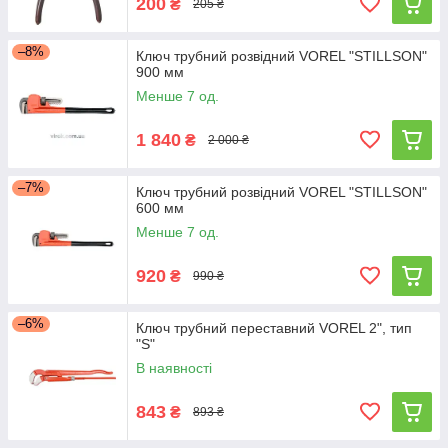
200
₴
205 ₴
–8%
Ключ трубний розвідний VOREL "STILLSON"
900 мм
Менше 7 од.
1 840
₴
2 000 ₴
–7%
Ключ трубний розвідний VOREL "STILLSON"
600 мм
Менше 7 од.
920
₴
990 ₴
–6%
Ключ трубний переставний VOREL 2", тип
"S"
В наявності
843
₴
893 ₴