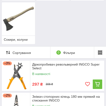
Сокири, колуни
Сортування
0
Фільтри
–3%
Діркопробивач револьверний INGCO Super
Select
В наявності
297
₴
306 ₴
–2%
Знімач стопорних кілець 180 мм прямий на
стискання INGCO