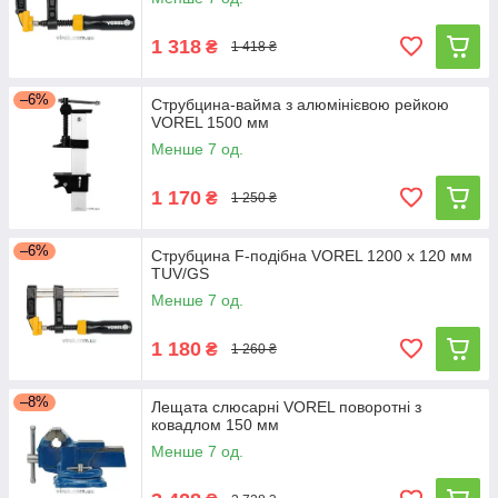
1 318
₴
1 418 ₴
–6%
Струбцина-вайма з алюмінієвою рейкою
VOREL 1500 мм
Менше 7 од.
1 170
₴
1 250 ₴
–6%
Струбцина F-подібна VOREL 1200 x 120 мм
TUV/GS
Менше 7 од.
1 180
₴
1 260 ₴
–8%
Лещата слюсарні VOREL поворотні з
ковадлом 150 мм
Менше 7 од.