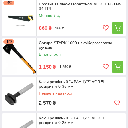
–4%
Ножівка за піно-газобетоном VOREL 660 мм
34 TPI
Менше 7 од.
860
₴
900 ₴
–8%
Сокира STARK 1600 г з фібергласовою
ручкою
В наявності
1 150
₴
1 250 ₴
Ключ розвідний "ФРАНЦУЗ" VOREL
розкриття 0-35 мм
Немає в наявності
2 570
₴
Ключ розвідний "ФРАНЦУЗ" VOREL
розкриття 0-25 мм