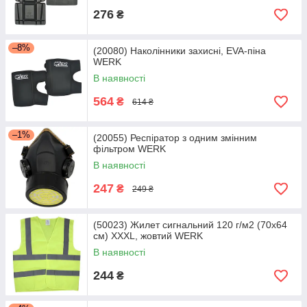
276
₴
–8%
(20080) Наколінники захисні, EVA-піна
WERK
В наявності
564
₴
614 ₴
–1%
(20055) Респіратор з одним змінним
фільтром WERK
В наявності
247
₴
249 ₴
(50023) Жилет сигнальний 120 г/м2 (70х64
см) XXXL, жовтий WERK
В наявності
244
₴