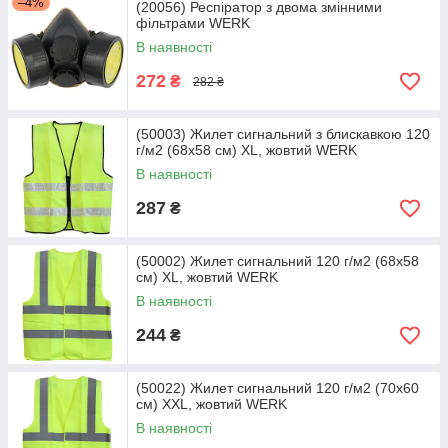
–4%
(20056) Респіратор з двома змінними
фільтрами WERK
В наявності
272
₴
282 ₴
(50003) Жилет сигнальний з блискавкою 120
г/м2 (68х58 см) XL, жовтий WERK
В наявності
287
₴
(50002) Жилет сигнальний 120 г/м2 (68х58
см) XL, жовтий WERK
В наявності
244
₴
(50022) Жилет сигнальний 120 г/м2 (70х60
см) XXL, жовтий WERK
В наявності