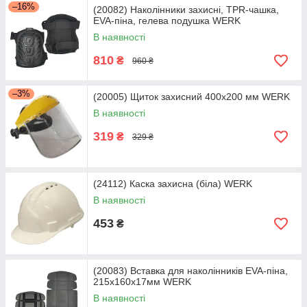
–16%
(20082) Наколінники захисні, TPR-чашка,
EVA-піна, гелева подушка WERK
В наявності
810
₴
960 ₴
–3%
(20005) Щиток захисний 400х200 мм WERK
В наявності
319
₴
329 ₴
(24112) Каска захисна (біла) WERK
В наявності
453
₴
(20083) Вставка для наколінників EVA-піна,
215x160x17мм WERK
В наявності