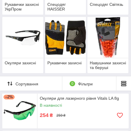
Рукавички захисні
Спецодяг
Спецодяг Світязь
УкрПром
HAISSER
Окуляри захисні
Рукавички захисні
Навушники захисні
та беруші
Сортування
0
Фільтри
–2%
Окуляри для лазерного рівня Vitals LA 8g
В наявності
254
₴
259 ₴