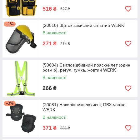
516
₴
527 ₴
–1%
(20010) Щиток захисний сітчатий WERK
В наявності
271
₴
274 ₴
(50004) Світловідбивний пояс-жилет (один
розмір), регул. гумка, жовтий WERK
В наявності
266
₴
–3%
(20081) Наколінники захисні, ПВХ-чашка
WERK
В наявності
371
₴
381 ₴