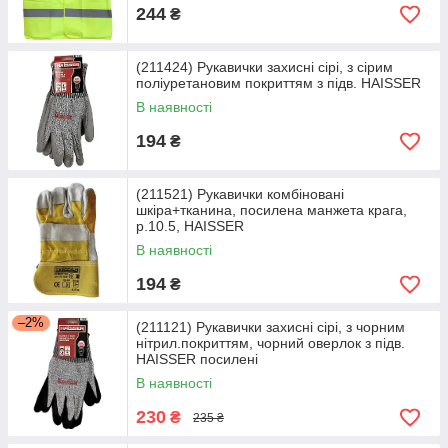
244
₴
(211424) Рукавички захисні сірі, з сірим
поліуретановим покриттям з підв. HAISSER
В наявності
194
₴
(211521) Рукавички комбіновані
шкіра+тканина, посилена манжета крага,
р.10.5, HAISSER
В наявності
194
₴
–2%
(211121) Рукавички захисні сірі, з чорним
нітрил.покриттям, чорний оверлок з підв.
HAISSER посилені
В наявності
230
₴
235 ₴