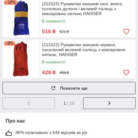
–10%
(211523) Рукавички замшеві сині, жовта
посилена долоня і великий палець з
кевларовою ниткою HAISSER
В наявності
516
₴
571 ₴
–9%
(211522) Рукавички замшеві червоні,
посилений великий палець з кевларовою
ниткою, HAISSER
В наявності
428
₴
468 ₴
Показати ще
1
/ 18
Про нас
96% позитивних з 546 відгуків за рік