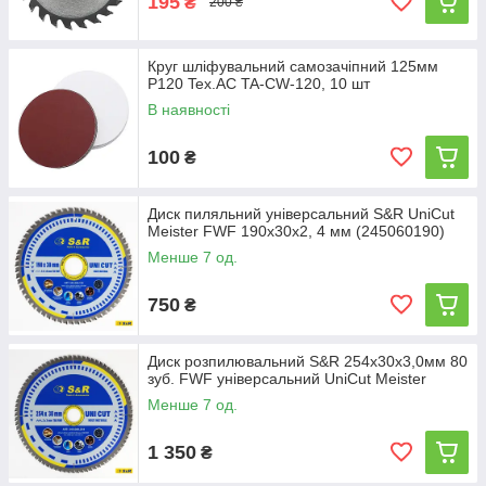
195
₴
200 ₴
Круг шліфувальний самозачіпний 125мм
Р120 Tex.AC TA-CW-120, 10 шт
В наявності
100
₴
Диск пиляльний універсальний S&R UniCut
Meister FWF 190х30х2, 4 мм (245060190)
Менше 7 од.
750
₴
Диск розпилювальний S&R 254x30x3,0мм 80
зуб. FWF унiверсальний UniCut Meister
Менше 7 од.
1 350
₴