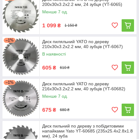
200х30х3.2x2.2 мм, 24 зубця (YT-6065)
Менше 7 од.
1 099
₴
1 150 ₴
–1%
Диск пиляльний YATO по дереву
210х30х3.2x2.2 мм, 40 зубців (YT-6067)
В наявності
605
₴
610 ₴
–1%
Диск пиляльний YATO по дереву
216х30х3.2х2.2 мм, 40 зубців (YT-60682)
Менше 7 од.
675
₴
680 ₴
Диск пильний по дереву з побідитовими
напайками Yato YT-60685 (235x25.4x2.8x1.8
мм), 24 зуба