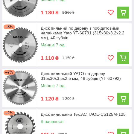
1 180
₴
1 260 ₴
–3%
Диск пильний по дереву з побідитовими
напайками Yato YT-60791 (315x30x3.2x2.2
мм), 40 зубців
Менше 7 од.
1 110
₴
1 150 ₴
–7%
Диск пиляльний YATO по дереву
315х30х3.5х2.5 мм, 48 зубців (YT-60792)
Менше 7 од.
1 120
₴
1 200 ₴
–2%
Диск пиляльний Tex.AC TAOE-CS125M-125
В наявності