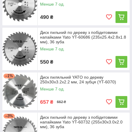
Менше 7 од.
490
₴
Диск пильний по дереву з побідитовими
напайками Yato YT-60686 (235x25.4x2.8x1.8
мм), 36 зуба
Менше 7 од.
550
₴
–1%
Диск пиляльний YATO по дереву
250х30х3.2х2.2 мм, 24 зубця (YT-6070)
Менше 7 од.
657
₴
662 ₴
–3%
Диск пильний по дереву з побідитовими
напайками Yato YT-60732 (255x30x3.0x2.0
мм), 36 зуба