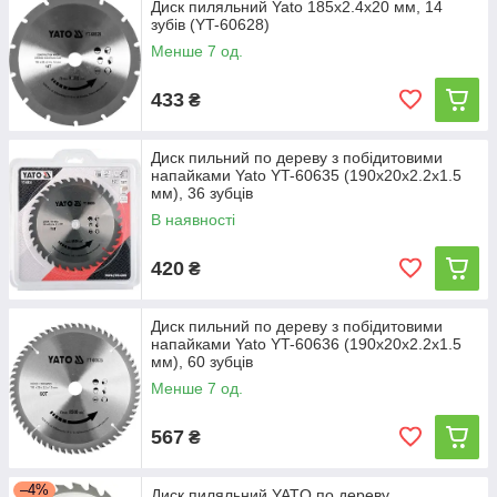
Диск пиляльний Yato 185х2.4x20 мм, 14
зубів (YT-60628)
Менше 7 од.
433
₴
Диск пильний по дереву з побідитовими
напайками Yato YT-60635 (190x20x2.2x1.5
мм), 36 зубців
В наявності
420
₴
Диск пильний по дереву з побідитовими
напайками Yato YT-60636 (190x20x2.2x1.5
мм), 60 зубців
Менше 7 од.
567
₴
–4%
Диск пиляльний YATO по дереву