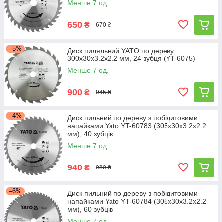
Менше 7 од.
650
₴
670 ₴
–5%
Диск пиляльний YATO по дереву
300х30х3.2x2.2 мм, 24 зубця (YT-6075)
Менше 7 од.
900
₴
945 ₴
–4%
Диск пильний по дереву з побідитовими
напайками Yato YT-60783 (305x30x3.2x2.2
мм), 40 зубців
Менше 7 од.
940
₴
980 ₴
–6%
Диск пильний по дереву з побідитовими
напайками Yato YT-60784 (305x30x3.2x2.2
мм), 60 зубців
Менше 7 од.