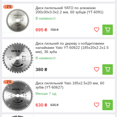
–1%
Диск пиляльний YATO по алюмінію
200х30х3.0х2.2 мм, 60 зубців (YT-6091)
В наявності
695
₴
700 ₴
Диск пильний по дереву з побідитовими
напайками Yato YT-60622 (185x20x2.2x1.5
мм), 36 зуба
В наявності
380
₴
–1%
Диск пиляльний Yato 185х2.5x20 мм, 60
зубів (YT-60627)
Менше 7 од.
630
₴
635 ₴