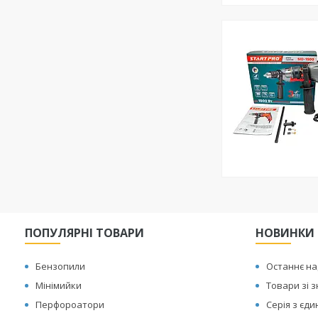
ПОПУЛЯРНІ ТОВАРИ
НОВИНКИ
Бензопили
Останнє н
Мінімийки
Товари зі 
Перфороатори
Серія з єд