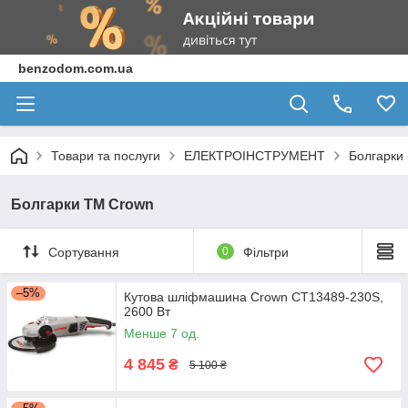
benzodom.com.ua
Товари та послуги
ЕЛЕКТРОІНСТРУМЕНТ
Болгарки
Болгарки ТМ Crown
Сортування
0
Фільтри
–5%
Кутова шліфмашина Crown CT13489-230S,
2600 Вт
Менше 7 од.
4 845
₴
5 100 ₴