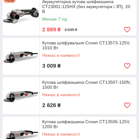
–5%
Акумуляторна кутова шліфмашина
CT23001-125HX (без акумулятора і ЗП), 20
В
Менше 7 од.
2 889
₴
3 039 ₴
Кутова шліфувальня Crown CT13573-125V,
1010 Вт
Немає в наявності
3 009
₴
Кутова шліфмашина Crown CT13507-150N,
1500 Вт
Немає в наявності
2 826
₴
Кутова шліфмашина Crown CT13506-125V,
1200 Вт
Немає в наявності