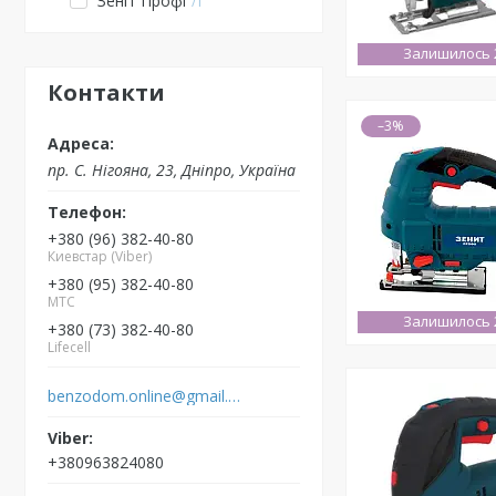
Зеніт Профі
1
Залишилось 2
Контакти
–3%
пр. С. Нігояна, 23, Дніпро, Україна
+380 (96) 382-40-80
Киевстар (Viber)
+380 (95) 382-40-80
MTC
Залишилось 2
+380 (73) 382-40-80
Lifecell
benzodom.online@gmail.com
+380963824080