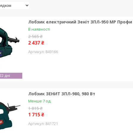
Лобзик електричний Зеніт ЗПЛ-950 МР Профи
В наявності
2 565 ₴
2 437 ₴
849166
2 дні
Лобзик ЗЕНИТ ЗПЛ-980, 980 Вт
Менше 7 од.
1 815 ₴
1 715 ₴
841721