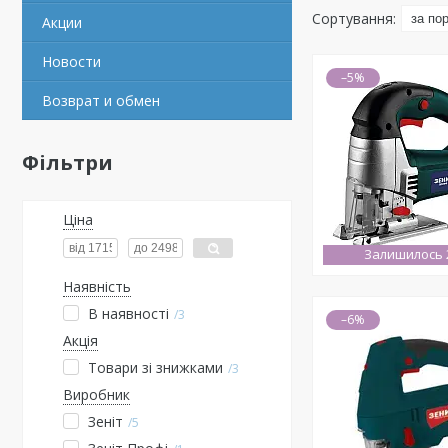
Акции
Новости
–5%
Возврат и обмен
Фільтри
Ціна
Залишилось 2
Наявність
В наявності
3
–6%
Акція
Товари зі знижками
3
Виробник
Зеніт
5