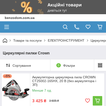
benzodom.com.ua
Товари та послуги
ЕЛЕКТРОІНСТРУМЕНТ
Циркуляр
Циркулярні пилки Crown
Сортування
0
Фільтри
–5%
Акумуляторна циркулярна пила CROWN
CT25002-165HX, 20 В (без акумулятора і
ЗП)
Менше 7 од.
3 425
₴
3 605 ₴