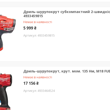
Дриль-шурупокрут субкомпактний 2-швидкісни
4933459815
Немає в наявності
5 999 ₴
4933459815
Дриль-шурупокрут, крут. мом. 135 Нм, M18 FU
Немає в наявності
17 156 ₴
4933464524