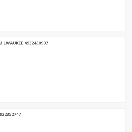
MILWAUKEE 4932430907
932352747