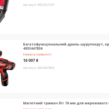
4932352747
Багатофункціональний дриль-шурупокрут, кру
4933447836
Немає в наявності
16 007 ₴
4933447836
Магнітний тримач біт 76 мм для мережевого 