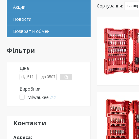
Акции
Новости
Возврат и обмен
Фільтри
Ціна
Виробник
Milwaukee
52
Контакти