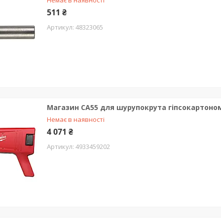
Немає в наявності
511 ₴
48323065
Магазин CA55 для шурупокрута гіпсокартоно
Немає в наявності
4 071 ₴
4933459202