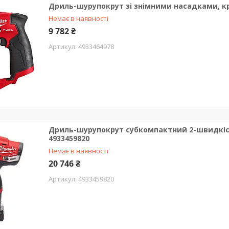
Дриль-шурупокрут зі знімними насадками, кру
Немає в наявності
9 782 ₴
4933464978
Дриль-шурупокрут субкомпактний 2-швидкісни
4933459820
Немає в наявності
20 746 ₴
4933459820