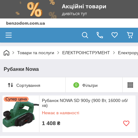
benzodom.com.ua
Товари та послуги
ЕЛЕКТРОІНСТРУМЕНТ
Електрор
Рубанки Nowa
Сортування
0
Фільтри
Супер цена
Рубанок NOWA SD 900y (900 Вт, 16000 об/
хв)
Немає в наявності
1 408
₴