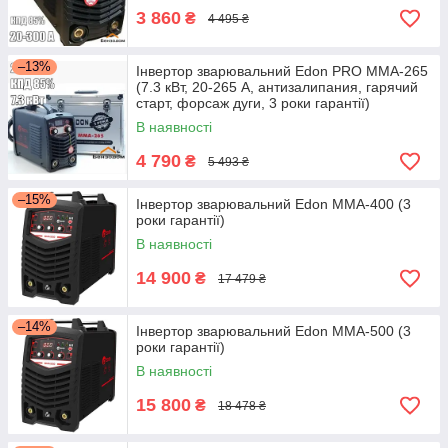
3 860
₴
4 495 ₴
–13%
Інвертор зварювальний Edon PRO MMA-265
(7.3 кВт, 20-265 А, антизалипания, гарячий
старт, форсаж дуги, 3 роки гарантії)
В наявності
4 790
₴
5 493 ₴
–15%
Інвертор зварювальний Edon MMA-400 (3
роки гарантії)
В наявності
14 900
₴
17 479 ₴
–14%
Інвертор зварювальний Edon MMA-500 (3
роки гарантії)
В наявності
15 800
₴
18 478 ₴