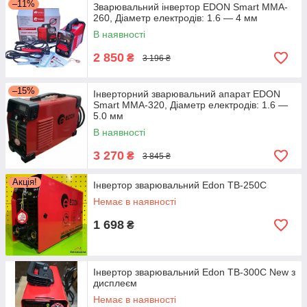
–11%
Зварювальний інвертор EDON Smart MMA-
260, Діаметр електродів: 1.6 — 4 мм
В наявності
2 850
₴
3 196 ₴
–15%
Інверторний зварювальний апарат EDON
Smart MMA-320, Діаметр електродів: 1.6 —
5.0 мм
В наявності
3 270
₴
3 845 ₴
Акція!
Інвертор зварювальний Edon TB-250C
Немає в наявності
1 698
₴
Інвертор зварювальний Edon TB-300C New з
дисплеєм
Немає в наявності