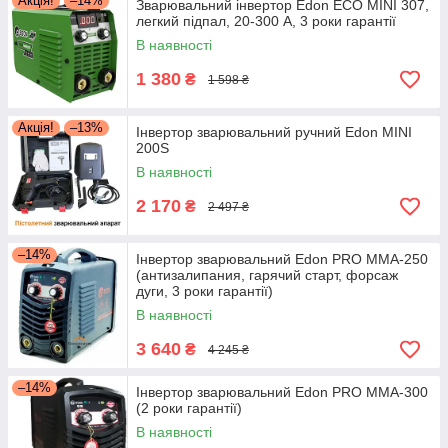
Акція!
–14%
Зварювальний інвертор Edon ECO MINI 307,
легкий підпал, 20-300 А, 3 роки гарантії
В наявності
1 380
₴
1 598 ₴
Акція!
–13%
Інвертор зварювальний ручний Edon MINI
200S
В наявності
2 170
₴
2 497 ₴
–14%
Інвертор зварювальний Edon PRO MMA-250
(антизалипания, гарячий старт, форсаж
дуги, 3 роки гарантії)
В наявності
3 640
₴
4 245 ₴
–14%
Інвертор зварювальний Edon PRO MMA-300
(2 роки гарантії)
В наявності