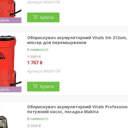
IM241178
Купити
 день
Обприскувач акумуляторний Vitals Sm 212om, ба
міксер для перемішування
В наявності
1 860 ₴
1 767 ₴
IM241179
Купити
 день
Обприскувач акумуляторний Vitals Professional
потужний насос, посадка Makita
В наявності
3 334 ₴