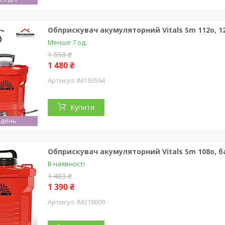
Обприскувач акумуляторний Vitals Sm 112о, 12 
Менше 7 од.
1 558 ₴
1 480 ₴
IM193594
Купити
 день
Обприскувач акумуляторний Vitals Sm 108о, бак 
В наявності
1 463 ₴
1 390 ₴
IM218609