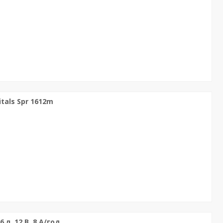
tals Spr 1612m
л, 12 В, 8 А/год