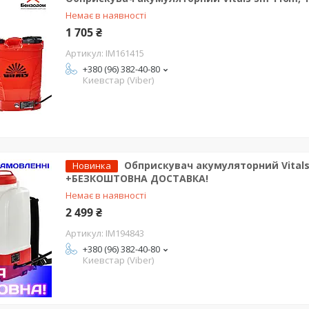
Немає в наявності
1 705 ₴
IM161415
+380 (96) 382-40-80
Киевстар (Viber)
Обприскувач акумуляторний Vitals M
Новинка
+БЕЗКОШТОВНА ДОСТАВКА!
Немає в наявності
2 499 ₴
IM194843
+380 (96) 382-40-80
Киевстар (Viber)