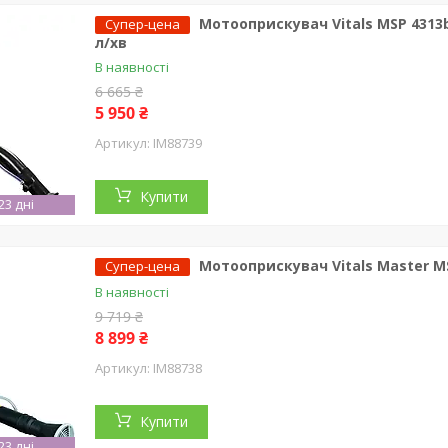
Мотооприскувач Vitals MSP 4313
Супер-цена
л/хв
В наявності
6 665 ₴
5 950 ₴
IM88739
Купити
3 дні
Мотооприскувач Vitals Master 
Супер-цена
В наявності
9 719 ₴
8 899 ₴
IM88738
Купити
3 дні