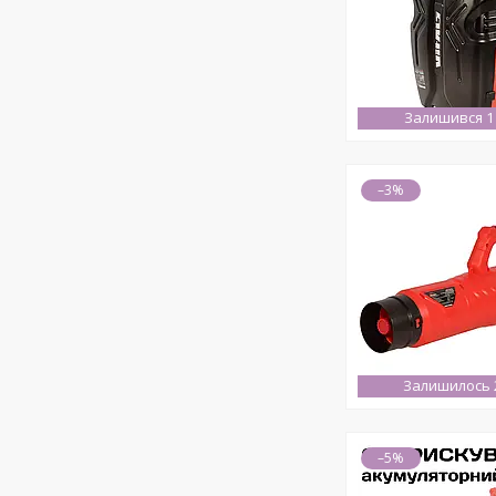
Залишився 1
–3%
Залишилось 2
–5%