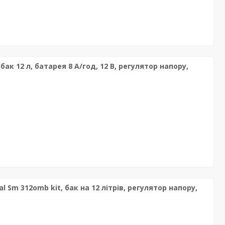
к 12 л, батарея 8 А/год, 12 В, регулятор напору,
 Sm 312omb kit, бак на 12 літрів, регулятор напору,