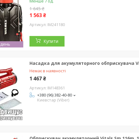
Менше 7 од.
1 645 ₴
1 563 ₴
IM241180
Купити
 день
Насадка для акумуляторного обприскувача Vi
Немає в наявності
1 467 ₴
IM148361
+380 (96) 382-40-80
Киевстар (Viber)
Обприскувач акумуляторний Vitals Sm 116m, 16 