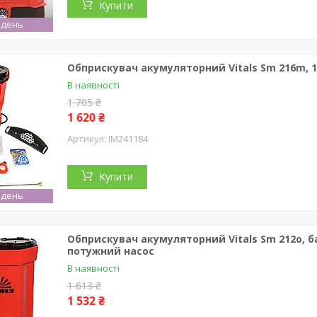
Купити
 день
Обприскувач акумуляторний Vitals Sm 216m, 16 
В наявності
1 705 ₴
1 620 ₴
IM241184
Купити
 день
Обприскувач акумуляторний Vitals Sm 212o, бак
потужний насос
В наявності
1 613 ₴
1 532 ₴