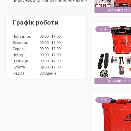
https://www.facebook.com/benzodom/
Залишився 1
Графік роботи
–5%
Понеділок
09:00
17:00
Вівторок
09:00
17:00
Середа
09:00
17:00
Четвер
09:00
17:00
Пʼятниця
09:00
17:00
Субота
09:00
17:00
Неділя
Вихідний
Залишився 1
–5%