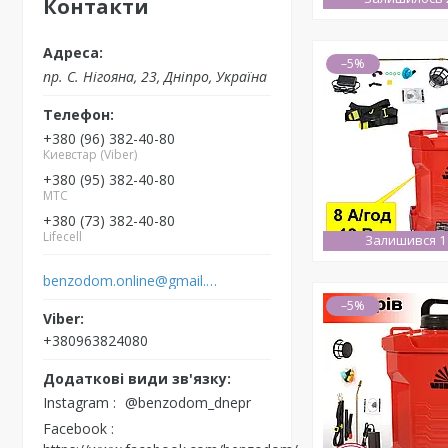
Контакти
–5%
пр. С. Нігояна, 23, Дніпро, Україна
+380 (96) 382-40-80
Киевстар (Viber)
+380 (95) 382-40-80
MTC
+380 (73) 382-40-80
Lifecell
Залишився 1
benzodom.online@gmail.com
–5%
+380963824080
Instagram
@benzodom_dnepr
Facebook