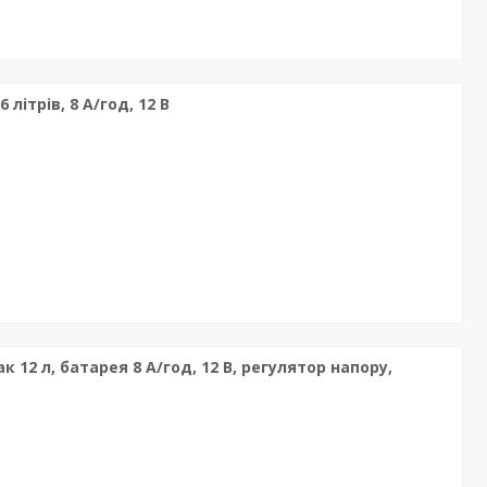
літрів, 8 А/год, 12 В
 12 л, батарея 8 А/год, 12 В, регулятор напору,