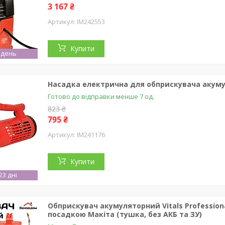
3 167 ₴
IM242553
Купити
 день
Насадка електрична для обприскувача акумуля
Готово до відправки менше 7 од.
823 ₴
795 ₴
IM241176
Купити
3 дні
Обприскувач акумуляторний Vitals Professiona
посадкою Макіта (тушка, без АКБ та ЗУ)