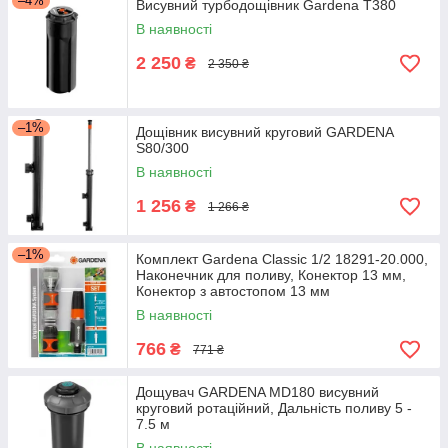
–4%
Висувний турбодощівник Gardena T380
В наявності
2 250
₴
2 350 ₴
–1%
Дощівник висувний круговий GARDENA
S80/300
В наявності
1 256
₴
1 266 ₴
–1%
Комплект Gardena Classic 1/2 18291-20.000,
Наконечник для поливу, Конектор 13 мм,
Конектор з автостопом 13 мм
В наявності
766
₴
771 ₴
Дощувач GARDENA MD180 висувний
круговий ротаційний, Дальність поливу 5 -
7.5 м