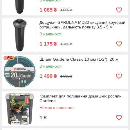
В наявності
1 085
₴
1 090 ₴
Дощувач GARDENA MD80 висувний круговий
ротаційний, дальність поливу 3.5 - 5 м
В наявності
1 175
₴
1 180 ₴
–6%
Шланг Gardena Classic 13 мм (1/2"), 20 м
В наявності
1 499
₴
1 595 ₴
Комплект для поливання домашніх рослин
Gardena
Немає в наявності
1
₴