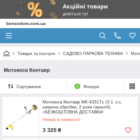
benzodom.com.ua
Товари та послуги
САДОВО-ПАРКОВА ТЕХНІКА
Мот
Мотокоси Кентавр
Сортування
0
Фільтри
Мотокоса Кентавр МК-4331Тc (3.1. к.с,
ширина обробки, 2 роки гарантії)
+БЕЗКОШТОВНА ДОСТАВКА!
Немає в наявності
3 325
₴