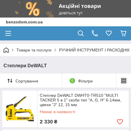
benzodom.com.ua
Товари та послуги
РУЧНИЙ ІНСТРУМЕНТ І РАСХОДНІК
Степлери DeWALT
Сортування
0
Фільтри
Степлер DeWALT DWHT0-TR510 "MULTI
TACKER 5 в 1" скоби тип "A, G, H" 6-14мм,
цвяхи "J" 12, 15 мм.
Немає в наявності
2 330
₴