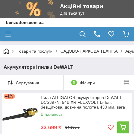
benzodom.com.ua
Товари та послуги
САДОВО-ПАРКОВА ТЕХНІКА
Акум
Акумуляторні пилки DeWALT
Сортування
0
Фільтри
–1%
Пила ALLIGATOR акумуляторна DeWALT
DCS397N, 54В XR FLEXVOLT Li-Ion,
безщіткова, довжина полотна 430 мм, вага
5.6 кг, без
В наявності
33 699
₴
34 199 ₴