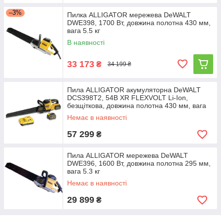
–3%
Пилка ALLIGATOR мережева DeWALT
DWE398, 1700 Вт, довжина полотна 430 мм,
вага 5.5 кг
В наявності
33 173
₴
34 199 ₴
Пила ALLIGATOR акумуляторна DeWALT
DCS398T2, 54В XR FLEXVOLT Li-Ion,
безщіткова, довжина полотна 430 мм, вага
5.6 кг, 2
Немає в наявності
57 299
₴
Пила ALLIGATOR мережева DeWALT
DWE396, 1600 Вт, довжина полотна 295 мм,
вага 5.3 кг
Немає в наявності
29 899
₴