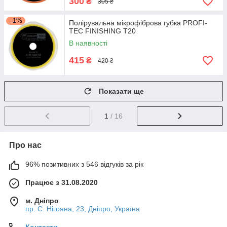
300
₴
305 ₴
–1%
Полірувальна мікрофіброва губка PROFI-
TEC FINISHING T20
В наявності
415
₴
420 ₴
Показати ще
1
/ 16
Про нас
96% позитивних з 546 відгуків за рік
Працює з 31.08.2020
м. Дніпро
пр. С. Нігояна, 23, Дніпро, Україна