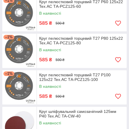
–1%
Круг пелюстковий торцевий Т27 Р60 125х22
Tex.AC ТА-PCZ125-60
В наявності
585
₴
590 ₴
–1%
Круг пелюстковий торцевий Т27 Р80 125х22
Tex.AC ТА-PCZ125-80
В наявності
585
₴
590 ₴
–1%
Круг пелюстковий торцевий Т27 Р100
125х22 Tex.AC ТА-PCZ125-100
В наявності
585
₴
590 ₴
Круг шліфувальний самозачіпний 125мм
Р40 Tex.AC TA-CW-40
В наявності