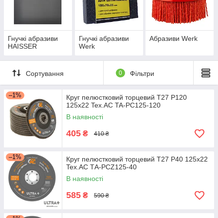
Гнучкі абразиви
Гнучкі абразиви
Абразиви Werk
HAISSER
Werk
Сортування
0
Фільтри
–1%
Круг пелюстковий торцевий Т27 Р120
125х22 Tex.AC TA-PC125-120
В наявності
405
₴
410 ₴
–1%
Круг пелюстковий торцевий Т27 Р40 125х22
Tex.AC ТА-PCZ125-40
В наявності
585
₴
590 ₴