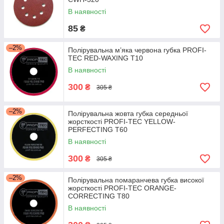
В наявності
85
₴
–2%
Полірувальна м’яка червона губка PROFI-
TEC RED-WAXING T10
В наявності
300
₴
305 ₴
–2%
Полірувальна жовта губка середньої
жорсткості PROFI-TEC YELLOW-
PERFECTING T60
В наявності
300
₴
305 ₴
–2%
Полірувальна помаранчева губка високої
жорсткості PROFI-TEC ORANGE-
CORRECTING T80
В наявності