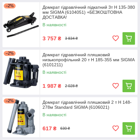
–2%
Домкрат гідравлічний підкатний 3т H 135-380
мм SIGMA (6104051) +БЕЗКОШТОВНА
ДОСТАВКА!
В наявності
3 757
₴
3 834 ₴
–2%
Домкрат гідравлічний пляшковий
низькопрофільний 20 т H 185-355 мм SIGMA
(6101211)
В наявності
1 987
₴
2 028 ₴
–2%
Домкрат гідравлічний пляшковий 2 т H 148-
278м Standard SIGMA (6106021)
В наявності
617
₴
630 ₴