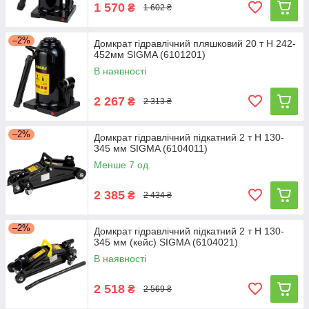
1 570
₴
1 602 ₴
–2%
Домкрат гідравлічний пляшковий 20 т H 242-
452мм SIGMA (6101201)
В наявності
2 267
₴
2 313 ₴
–2%
Домкрат гідравлічний підкатний 2 т H 130-
345 мм SIGMA (6104011)
Менше 7 од.
2 385
₴
2 434 ₴
–2%
Домкрат гідравлічний підкатний 2 т H 130-
345 мм (кейс) SIGMA (6104021)
В наявності
2 518
₴
2 569 ₴