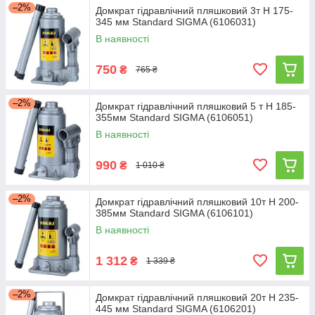
–2%
Домкрат гідравлічний пляшковий 3т H 175-
345 мм Standard SIGMA (6106031)
В наявності
750
₴
765 ₴
–2%
Домкрат гідравлічний пляшковий 5 т H 185-
355мм Standard SIGMA (6106051)
В наявності
990
₴
1 010 ₴
–2%
Домкрат гідравлічний пляшковий 10т H 200-
385мм Standard SIGMA (6106101)
В наявності
1 312
₴
1 339 ₴
–2%
Домкрат гідравлічний пляшковий 20т H 235-
445 мм Standard SIGMA (6106201)