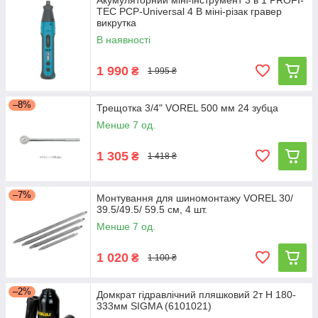
Акумуляторний міні-інструмент 3 в 1 PROFI-
TEC PCP-Universal 4 В міні-різак гравер
викрутка
В наявності
1 990
₴
1 995 ₴
–8%
Трещотка 3/4" VOREL 500 мм 24 зубца
Менше 7 од.
1 305
₴
1 418 ₴
–7%
Монтування для шиномонтажу VOREL 30/
39.5/49.5/ 59.5 см, 4 шт.
Менше 7 од.
1 020
₴
1 100 ₴
–2%
Домкрат гідравлічний пляшковий 2т H 180-
333мм SIGMA (6101021)