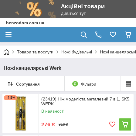
benzodom.com.ua
Товари та послуги
Ножі будівельні
Ножі канцелярськ
Ножі канцелярські Werk
Сортування
0
Фільтри
–13%
(23419) Ніж моделіста металевий 7 в 1, SK5,
WERK
В наявності
276
₴
316 ₴