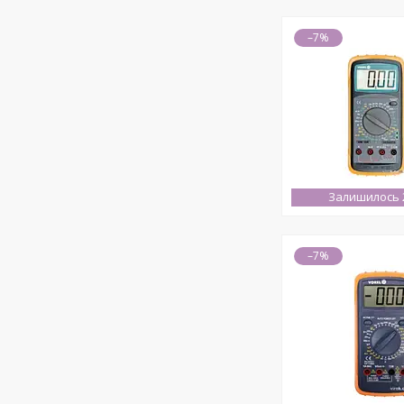
–7%
Залишилось 2
–7%