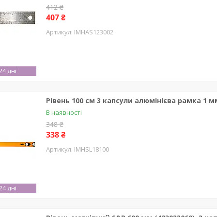
412 ₴
407 ₴
IMHAS123002
4 дні
Рівень 100 см 3 капсули алюмінієва рамка 1 м
В наявності
348 ₴
338 ₴
IMHSL18100
4 дні