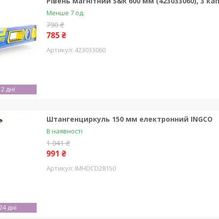
Рівень магнітний S&R 600 мм (423033060), 3 ка
Менше 7 од.
790 ₴
785 ₴
423033060
2 дні
Штангенциркуль 150 мм електронний INGCO
В наявності
1 041 ₴
991 ₴
IMHDCD28150
4 дні