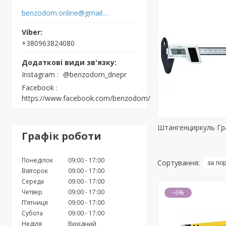
benzodom.online@gmail.com
+380963824080
Instagram
@benzodom_dnepr
Facebook
https://www.facebook.com/benzodom/
Штангенциркуль Гр
Графік роботи
Понеділок
09:00
17:00
Вівторок
09:00
17:00
Середа
09:00
17:00
Четвер
09:00
17:00
–6%
Пʼятниця
09:00
17:00
Субота
09:00
17:00
Неділя
Вихідний