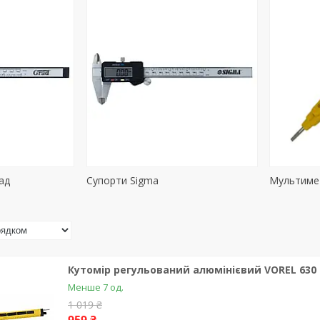
ад
Супорти Sigma
Мультиме
Кутомір регульований алюмінієвий VOREL 630 м
Менше 7 од.
1 019 ₴