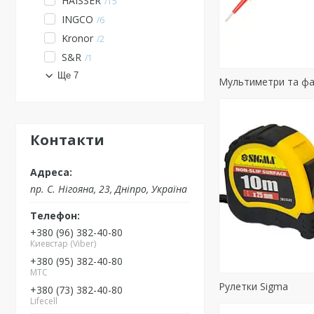
HAISSER
15
INGCO
6
Kronor
2
S&R
1
Ще 7
Мультиметри та фа
Контакти
пр. С. Нігояна, 23, Дніпро, Україна
+380 (96) 382-40-80
Киевстар (Viber)
+380 (95) 382-40-80
MTC
Рулетки Sigma
+380 (73) 382-40-80
Lifecell