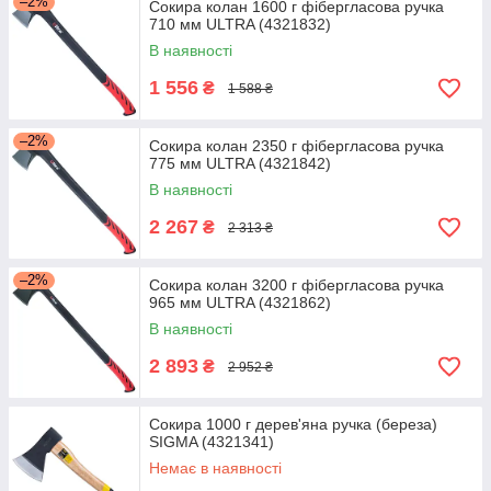
–2%
Сокира колан 1600 г фібергласова ручка
710 мм ULTRA (4321832)
В наявності
1 556
₴
1 588 ₴
–2%
Сокира колан 2350 г фібергласова ручка
775 мм ULTRA (4321842)
В наявності
2 267
₴
2 313 ₴
–2%
Сокира колан 3200 г фібергласова ручка
965 мм ULTRA (4321862)
В наявності
2 893
₴
2 952 ₴
Сокира 1000 г дерев'яна ручка (береза)
SIGMA (4321341)
Немає в наявності