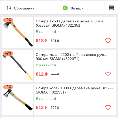
Сортування
0
Фільтри
–2%
Сокира 1250 г дерев'яна ручка 700 мм
(береза) SIGMA (4321351)
В наявності
618
₴
631 ₴
–2%
Сокира колан 2200 г фібергласова ручка
900 мм SIGMA (4322071)
В наявності
812
₴
829 ₴
–2%
Сокира колан 1000 г дерев'яна ручка (ясінь)
SIGMA (4322331)
В наявності
512
₴
522 ₴