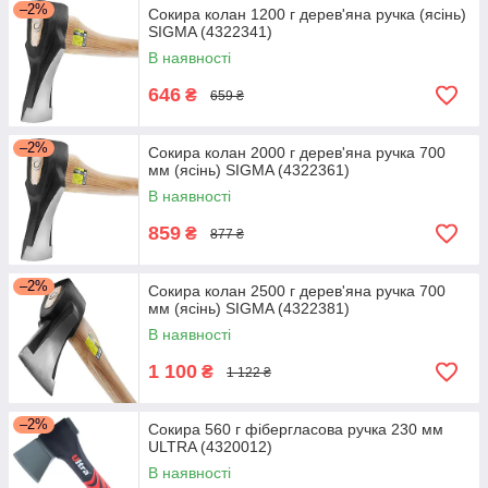
–2%
Сокира колан 1200 г дерев'яна ручка (ясінь)
SIGMA (4322341)
В наявності
646
₴
659 ₴
–2%
Сокира колан 2000 г дерев'яна ручка 700
мм (ясінь) SIGMA (4322361)
В наявності
859
₴
877 ₴
–2%
Сокира колан 2500 г дерев'яна ручка 700
мм (ясінь) SIGMA (4322381)
В наявності
1 100
₴
1 122 ₴
–2%
Сокира 560 г фібергласова ручка 230 мм
ULTRA (4320012)
В наявності