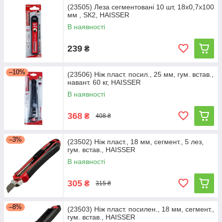
(23505) Леза сегментовані 10 шт, 18х0,7х100
мм , SК2, HAISSER
В наявності
239
₴
–10%
(23506) Ніж пласт. посил., 25 мм, гум. встав.,
навант. 60 кг, HAISSER
В наявності
368
₴
408 ₴
–3%
(23502) Ніж пласт., 18 мм, сегмент., 5 лез,
гум. встав., HAISSER
В наявності
305
₴
315 ₴
–8%
(23503) Ніж пласт. посилен., 18 мм, сегмент.,
гум. встав., HAISSER