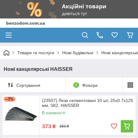
benzodom.com.ua
Товари та послуги
Ножі будівельні
Ножі канцелярськ
Ножі канцелярські HAISSER
Сортування
0
Фільтри
–3%
(23507) Леза сегментовані 10 шт, 25х0.7x125
мм, SК2, HAISSER
В наявності
373
₴
383 ₴