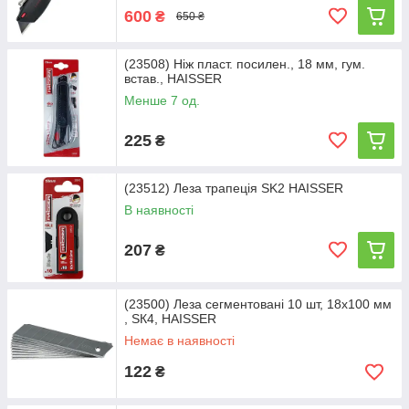
600
₴
650 ₴
(23508) Ніж пласт. посилен., 18 мм, гум.
встав., HAISSER
Менше 7 од.
225
₴
(23512) Леза трапеція SK2 HAISSER
В наявності
207
₴
(23500) Леза сегментовані 10 шт, 18x100 мм
, SК4, HAISSER
Немає в наявності
122
₴