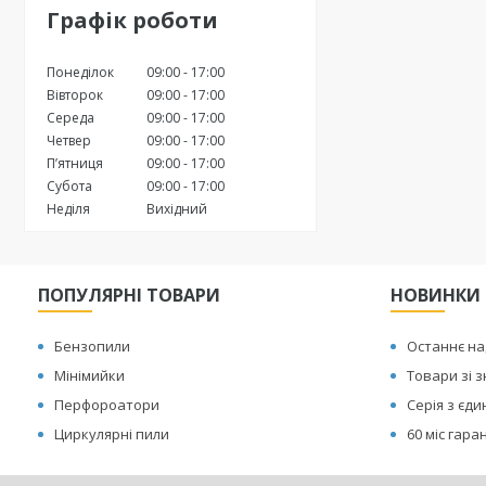
Графік роботи
Понеділок
09:00
17:00
Вівторок
09:00
17:00
Середа
09:00
17:00
Четвер
09:00
17:00
Пʼятниця
09:00
17:00
Субота
09:00
17:00
Неділя
Вихідний
ПОПУЛЯРНІ ТОВАРИ
НОВИНКИ
Бензопили
Останнє н
Мінімийки
Товари зі 
Перфороатори
Серія з єд
Циркулярні пили
60 міс гаран