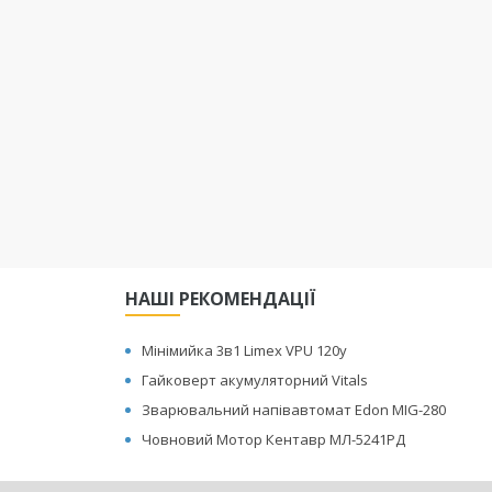
НАШІ РЕКОМЕНДАЦІЇ
Мінімийка 3в1 Limex VPU 120y
Гайковерт акумуляторний Vitals
Зварювальний напівавтомат Edon MIG-280
Човновий Мотор Кентавр МЛ-5241РД