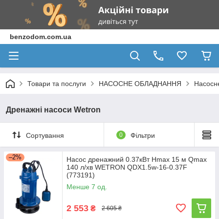
benzodom.com.ua
Товари та послуги
НАСОСНЕ ОБЛАДНАННЯ
Насосн
Дренажні насоси Wetron
Сортування
0
Фільтри
–2%
Насос дренажний 0.37кВт Hmax 15 м Qmax
140 л/хв WETRON QDX1.5w-16-0.37F
(773191)
Менше 7 од.
2 553
₴
2 605 ₴