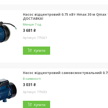
Насос відцентровий 0.75 кВт Hmax 30 м Qmax
ДОСТАВКА!
Менше 7 од.
3 681 ₴
775021
Купити
Насос відцентровий самовсмоктувальний 0.75
В наявності
3 031 ₴
775033
Купити