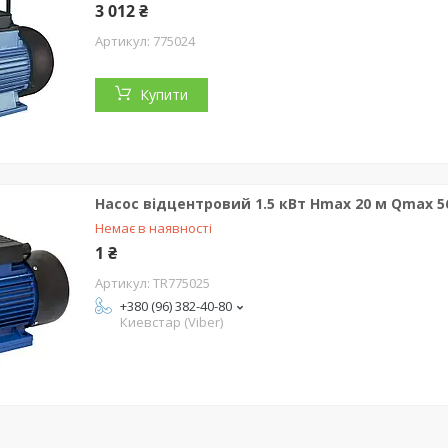
3 012 ₴
775024
Купити
Насос відцентровий 1.5 кВт Hmax 20 м Qmax 5
Немає в наявності
1 ₴
TR775025
+380 (96) 382-40-80
Киевстар (Viber)